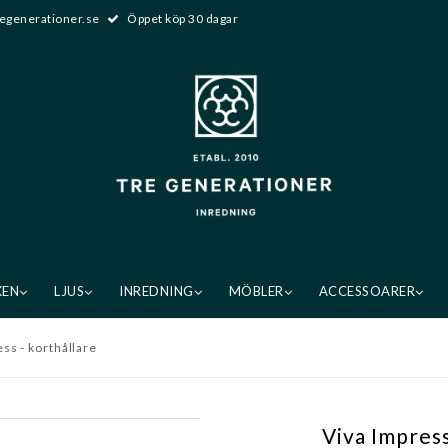
egenerationer.se
Öppet köp 30 dagar
KEN
LJUS
INREDNING
MÖBLER
ACCESSOARER
ss - korthållare
Viva Impress