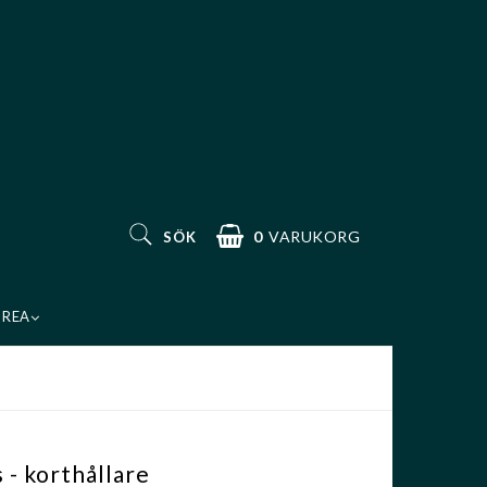
0
VARUKORG
SÖK
REA
 - korthållare