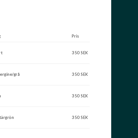
Läs mer...
g
Pris
rt
350 SEK
ergine/grå
350 SEK
n
350 SEK
itärgrön
350 SEK