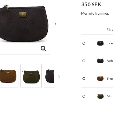
350 SEK
Mer info kommer.
Fär
Sva
Aub
Bru
Mil