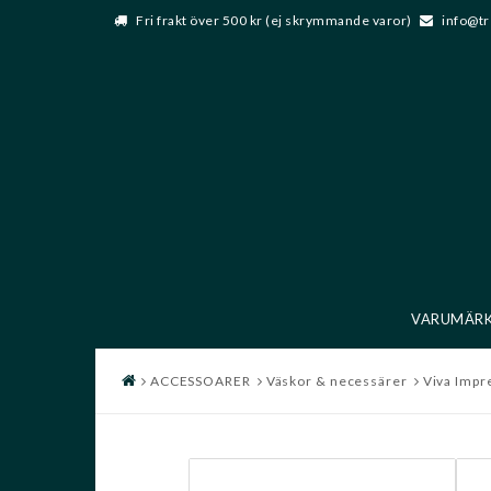
Fri frakt över 500 kr (ej skrymmande varor)
info@tr
VARUMÄR
ACCESSOARER
Väskor & necessärer
Viva Impre