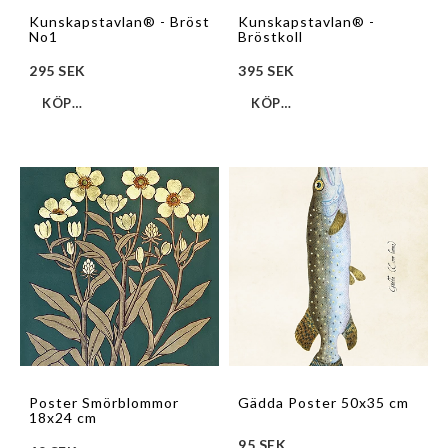
Kunskapstavlan® - Bröst
Kunskapstavlan® -
No1
Bröstkoll
295 SEK
395 SEK
KÖP…
KÖP…
Poster Smörblommor
Gädda Poster 50x35 cm
18x24 cm
95 SEK