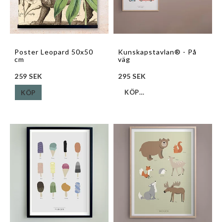
Poster Leopard 50x50
Kunskapstavlan® - På
cm
väg
259 SEK
295 SEK
KÖP…
KÖP