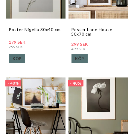
Poster Nigella 30x40 cm
Poster Lone House
50x70 cm
179 SEK
299 SEK
299 SEK
499 SEK
KÖP
KÖP
- 40%
- 40%