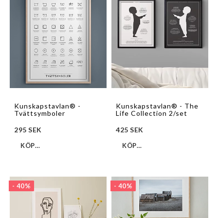
Kunskapstavlan® -
Kunskapstavlan® - The
Tvättsymboler
Life Collection 2/set
295 SEK
425 SEK
KÖP…
KÖP…
- 40%
- 40%