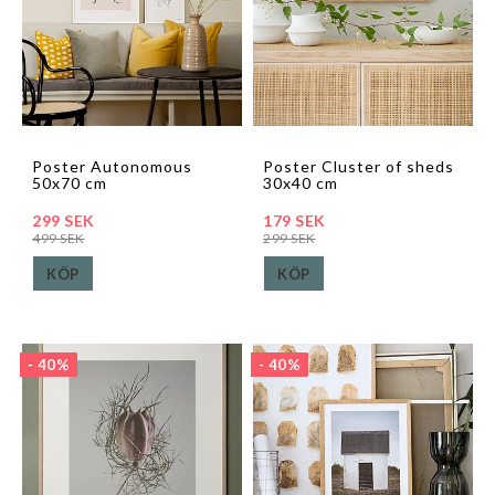
Poster Autonomous
Poster Cluster of sheds
50x70 cm
30x40 cm
299 SEK
179 SEK
499 SEK
299 SEK
KÖP
KÖP
- 40%
- 40%