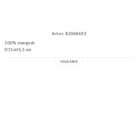
Beskrivning
Art.nr: 82068693
100% stengods

D11xH5,5 cm

200 ml

VISA MER
Tål diskmaskin