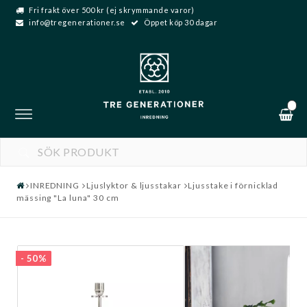
Fri frakt över 500 kr (ej skrymmande varor)
info@tregenerationer.se
Öppet köp 30 dagar
0
Toggle
navigation
DIN VARUKORG ÄR TOM
INREDNING
Ljuslyktor & ljusstakar
Ljusstake i förnicklad
mässing "La luna" 30 cm
- 50%