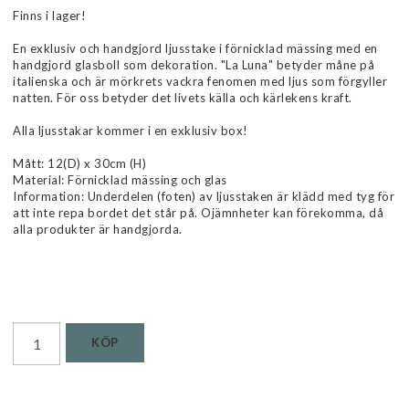
Finns i lager!
En exklusiv och handgjord ljusstake i förnicklad mässing med en
handgjord glasboll som dekoration. "La Luna" betyder måne på
italienska och är mörkrets vackra fenomen med ljus som förgyller
natten. För oss betyder det livets källa och kärlekens kraft.
Alla ljusstakar kommer i en exklusiv box!
Mått: 12(D) x 30cm (H)
Material: Förnicklad mässing och glas
Information: Underdelen (foten) av ljusstaken är klädd med tyg för
att inte repa bordet det står på. Ojämnheter kan förekomma, då
alla produkter är handgjorda.
Läs mer...
KÖP