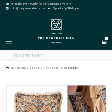
Fri frakt över 500 kr (ej skrymmande varor)
info@tregenerationer.se
Öppet köp 30 dagar
0
Toggle
navigation
INREDNING
TEXTIL >
Kuddar
Asu Kudde