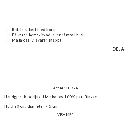
Betala säkert med kort.
Få varan hemskickad, eller hämta i butik.
Maila oss, vi svarar snabbt!
DELA
Beskrivning
Art.nr: 00324
Handgjort blockljus tillverkat av 100% paraffinvax.
Höjd 20 cm, diameter 7,5 cm.
VISA MER
Brinntid 85 timmar.