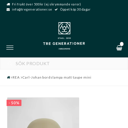
Fri frakt över 500 kr (ej skrymmande varor)
info@tregenerationer.se
Öppet köp 30 dagar
0
Toggle
navigation
REA
Carl-Johan bordslampa matt taupe mini
- 50%