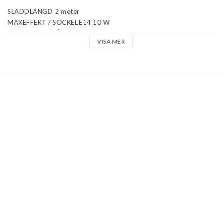
SLADDLÄNGD	2 meter

MAXEFFEKT / SOCKEL	E14 10 W

LJUSKÄLLA INGÅR	Nej

VISA MER
TAKKONTAKT	Ingår ej

DIMBAR	Nej