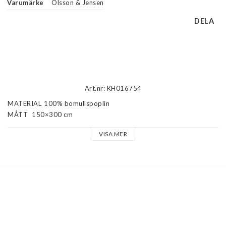
Varumärke
Olsson & Jensen
DELA
Beskrivning
Art.nr: KH016754
MATERIAL	100% bomullspoplin

MÅTT	150×300 cm

VIKT	0.5 kg

VISA MER
SKÖTSELRÅD	Se tvättråd

TILLVERKNINGSLAND	Indien