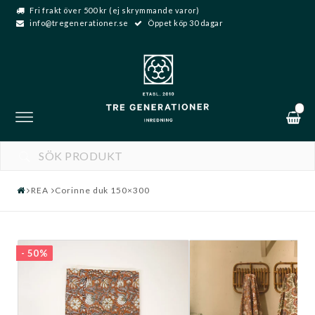
Fri frakt över 500 kr (ej skrymmande varor)
info@tregenerationer.se
Öppet köp 30 dagar
0
Toggle
navigation
REA
Corinne duk 150×300
- 50%