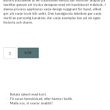
Blocktrycksteknik är en traditionell metod där mönster skapas på
textilier genom att trycka designen med ett handskuret träblock. I
denna process appliceras varje design noggrant för hand, vilket
gör att varje tryck blir unikt. Den handgjorda tekniken ger varje
textil en personlig karaktär, där varje exemplar bär på sin egen
historia och charm.
Läs mer...
KÖP
Betala säkert med kort.
Få varan hemskickad, eller hämta i butik.
Maila oss, vi svarar snabbt!