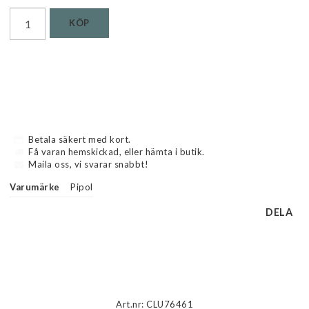
KÖP
Betala säkert med kort.
Få varan hemskickad, eller hämta i butik.
Maila oss, vi svarar snabbt!
Varumärke
Pipol
DELA
Beskrivning
Art.nr: CLU76461