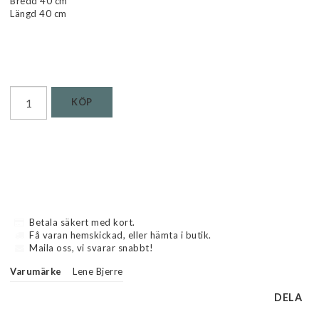
Bredd 40 cm
Längd 40 cm
Läs mer...
KÖP
Betala säkert med kort.
Få varan hemskickad, eller hämta i butik.
Maila oss, vi svarar snabbt!
Varumärke
Lene Bjerre
DELA